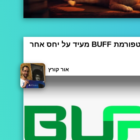
הסכם החסות בפלטפורמת BUFF מעיד על יחס אחר
 יותר משחקי וידאו ומשחקי אונליין וצופים יותר ביוטיו
ב ושירותי הסטרימינג כמו Twitch. ערוצי יוטיוב גדלו והתפתחו, פלטפורמות גיימינג התע
אור קורץ
 שעד עכשיו התעניינו בהייטק וחברות סטארטאפ החלו ל
שים לב לתופעה. עם כניסתנו ל-2021 ההשפעות הדיגיטליות של 2020 מתחילות לחלח
.