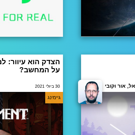
על המחשב?
 5 והדורות הקודמים, על הסוויצ', אקסבוקס וכמו
אם שיחקתם באחד ממשחקי יאקו
יודעים שמדובר בסדרת משחקים 
ל, אור וקובי
30 ביולי 2021
קים היפנים מושפעים מסגנון ה
גיימינג