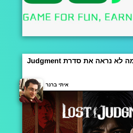
הצדק הוא עיוור: למה לא נראה את סדרת Judgment
זה הקלאסיים על הקונסולות או המחשב, אתם בוודאי
יפנית יוצאת דופן, וזה נאמר לטובתה: אם רוב המשח
איתי ברנר
אנימה ומתרחשים בעולמות פנטזיה שונים..