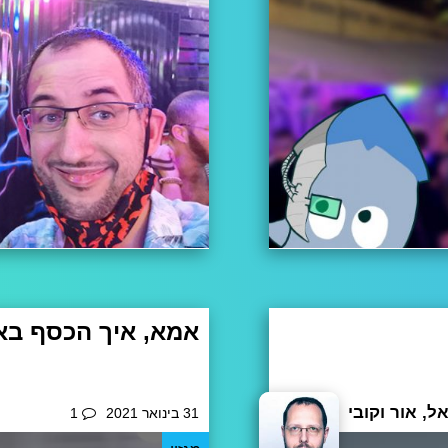
אמא, איך הכסף בא
 אבל לא כולם יזכו להתקין אות
אני לא מכירה היום הרבה ספרי 
 על עוד כמה שחמקו מתחת
בני נעורים," ואני בטוחה שגם
ל, אור וקובי
31 בינואר 2021
1
אתם מעדכנים, או יכולים
אצבעות ו-3 ילדים...