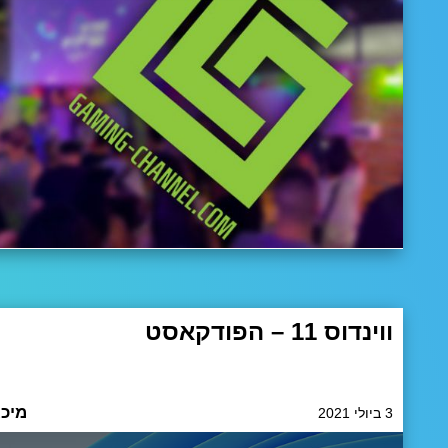
ווינדוס 11 – הפודקאסט
אז ווינדוס 11, את מי זה מעניין? טוב, כנראה אנשים רבים
ו. יצאנו לגלות אילו פיצ'רים שאנחנו יודעים שבטוח יהיו וגם
מיכא
3 ביולי 2021
לרדאר, רמז: לאוהבי הלינוקס 🙂 הישארו עימנו וספרו לנו אם 
בכלל לעדכן? רוצים לדון עוד על ווינדוס 11? על מיקרוסופט […]