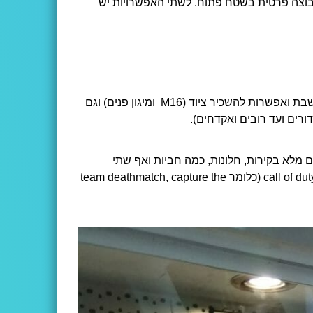
קבוצה פרטית בשטח פתוח. לשתי האפשרויות יש
זה המקום לשחקנים חדשים. ישנה אפשרות לאימון פתוח בכל שבת ואפשרות להשכיר ציוד (M16 ומיגון פנים) וגם
ורים ועד רובים ואקדחים).
ם מלא בקירות, חלונות, כמה חביות ואף שתי
מכוניות שניתן להסתתר מאחוריהן. רוב המשחקים הם בסגנון call of duty (כלומר team deathmatch, capture the