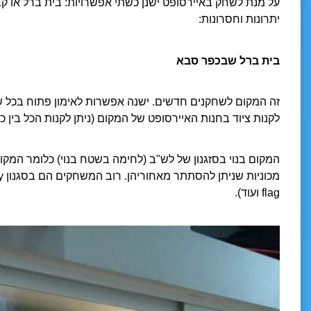
על מנת לשחק באיירסופט ישנן כשתי אפשרויות: בית ברל או 
יתרונות וחסרונות:
בית ברל שבכפר סבא
לקנות ציוד בחנות האיירסופט של המקום (ניתן לקנות הכל בין כד
המקום בנוי בסזגנון של לש"ב (לחימה בשטח בנוי) כלומר המקו
flag ועוד).