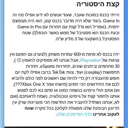
קצת היסטוריה
הייתי בכנס בסוכות שעבר, שעוד אנשים לא ידעו אפילו מה זה
Game In. בעוד שלא היה מדובר בכנס קטן, הוא היה מצומצם
יחסית. באפריל הוא גדל קצת עם תחרות עם Game In Pro
וכעת הכנס הוא פסטיבל של ממש כאשר הוכפל(!) שטח
הפסטיבל בהשקעה של 3 מליון ש"ח.
יהיו בכנס לא פחות מ-600 עמדות משחק (לצערנו גם הפעם אין
נציגות של
Playstation
, אבל אנחנו לא מפסיקים להאמין 🙂 ),
30 מתחמים וביתנים שונים, תחרויות eSports, תחרות
תחפושות (cosplay) ועוד. צוות TekTok ברובו אפילו לקח יום
חופש מהעבודה רק כדי להיות שם ראשונים לפני כולם ולהביא
לכם את החידושים הכי חמים (מישהו אמר Xbox One X???).
אם אתם חולי גיימינג בנשמה כמונו או סתם בא לכם לפגוש
אותנו ולחפור קצת על גיימינג וטכנולוגיה, נשמח לראותכם (ואם
לא, אנחנו נשתדל להעביר את החדשות הכי מעניינות שרק עין
הדיונון הבוחנת שלנו מסוגלת לקלוט) בכל מקרה
שווה
לעקוב אחרינו
בדף הפייסבוק שלנו
.