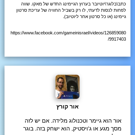
כתב\בלוגר\יוטיובר בערוץ הגיימינג החדש של מאקו. שווה
לפחות לנסות לדעתי, לו רק בשביל החוויה של עריכת סרטון
גיימינג (או כל סרטון אחר ליוטיוב).
https://www.facebook.com/gameinisrael/videos/126859080
9917403/
אור קורץ
אור הוא גיימר וטכנולוג מלידה. אם יש לזה
מסך מגע או ג'ויסטיק, הוא ישחק בזה. בוגר