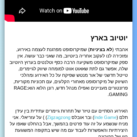
יוטיוב בארץ
אהבתי (
לא בציניות
) שמיקרוסופט מפרגנת לעצמה באירוע,
ומזכירה לנו לעקוב אחריה ביוטיוב, מה שאני כבר עושה. אין
ספק שמיקרוסופט משקיעה הרבה כסף וטלנטים בערוץ היוטיוב
שלה, אפשר גם לתת שאאוט אווט למומחה שיווק לגיימרים,
טייטל חדשני של אור מנטש שפיקח על כל האירוע ומהלכי
השיווק של מיקרוסופט מאחורי הקלעים, עם תכוניות מקוריות,
פרזנטורים מעניינים ואפילו מנהל חדש, רונן הלוא הוא:RAGE
GAMING.
האירוע הסתיים עם טיזר של תחרות גיימרים עתידית בין עידן
תלם (
Inde Game
) ובר אובלס
Zigzagzong
) ) על עזריאלי. אני
מניח שנשמע על זה עוד פרטים בהמשך, אבל בהחלט שאפו על
היצירתיות והאפשרות לעבוד עם מה שיש בתקופה המשוגעת
הזו של הקורונה.