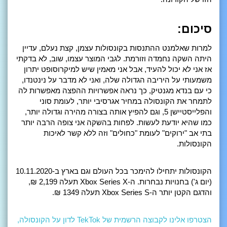
סיכום:
למרות שאלמנט ההתנסות בקונסולות עצמן, קצת נעלם, עדיין
היתה השקה נחמדה וזורמת. לגבי המוצר עצמו, שוב, לא בדקתי
אז אני לא יכול להעיד, אבל אני מאמין שיש למיקרוסופט יתרון
משמעותי על היריבה הגדולה שלה, ואני לא מדבר על נינטנדו,
כי עם בנדא מגנטיק, כך נראה אפשרויות ההפצה מאפשרות לה
לתמחר את הקונסולה במחיר אגרסיבי יותר, לעומת סוני
והפלייסטיישן 5, וגם להפיץ אותה בצורה מהירה וגדולה יותר,
כמו שהיא יודעת לעשות. לפחות בהשקה אני צופה הרבה יותר
בתי אב "ירוקים" לעומת "כחולים" וזה ללא קשר לאיכות
הקונסולות.
הקונסולות יתחילו להימכר בכל העולם וגם בארץ ב-10.11.2020
(יום ג') בחנויות נבחרות. ה-Xbox Series X תעלה 2,199 ₪,
והדגם הקטן יותר ה-Xbox Series S תעלה 1349 ₪.
הצטרפו אלינו לקבוצה הרשמית של TekTok לדון על הקונסולה,