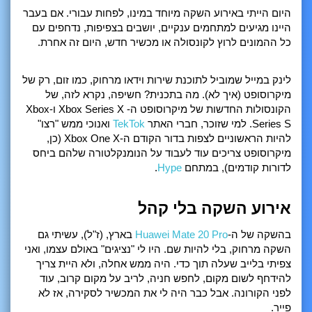
היום הייתי באירוע השקה מיוחד במינו, לפחות עבורי. אם בעבר
היינו מגיעים למתחמים ענקיים, יושבים בצפיפות, נדחפים עם
כל ההמונים לרוץ לקונסולה או מכשיר חדש, היום זה אחרת.
לינק במייל שמוביל לתוכנת שירות וידאו מרחוק, כמו זום, רק של
מיקרוסופט (איך לא). מה בתכנית? חשיפה, נקרא לזה, של
הקונסולות החדשות של מיקרוסופט ה- Xbox Series X ו-Xbox
Series S. למי שזוכר, חברי האתר
TekTok
ואנוכי ממש "רצו"
להיות הראשוניים לצפות בדור הקודם ה-Xbox One X (כן,
מיקרוסופט צריכים עוד לעבוד על הנומנקלטורה שלהם ביחס
לדורות קודמים), במתחם
Hype
.
אירוע השקה בלי קהל
בהשקה של ה-
Huawei Mate 20 Pro
בארץ, (ז"ל), עשיתי גם
השקה מרחוק, בלי להיות שם. היו לי "נציגים" באולם עצמו, ואני
צפיתי בלייב שעלה תוך כדי. היה ממש אחלה, ולא היית צריך
להידחף לשום מקום, לחפש חניה, לריב על מקום קרוב, עוד
לפני הקורונה. אבל כבר היה לי את המכשיר לסקירה, אז לא
פייר.