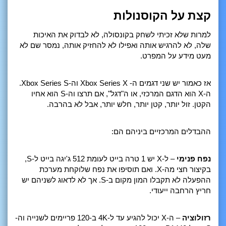
קצת על הקוסנולות
למרות שלא זכיתי לשחק בקונסולה, לא לבדוק את האיכות
שלה, לא להרגיש אותה ואפילו לא להחזיק אותה, נמסר שם לא
מעט מידע על המפרט.
אז כאמור יש שני דגמים ה- Xbox Series X וה-Xbox Series S.
ה-X הוא הדגם המרכזי, או ה"דגל", אם תרצו וה-S הוא אחיו
הקטן. זול יותר, קטן יותר, חלש יותר, אבל לא בהרבה.
ההבדלים המרכזיים ביניהם הם:
נפח פנימי
– ל-X יש 1 טרה בייט לעומת 512 ג'יגה בייט ל-S,
בקיצור חצי מה-X. ואם תוסיפו את נפח שלוקחת מערכת
ההפעלה לא תקבלו המון מקום ב-S. אך לא לדאוג לשניהם יש
חריץ הרחבה ייעודי.
רזולוציה
– ה-X יכול להגיע עד ל-4K ב-120 פריימים לשנייה וה-