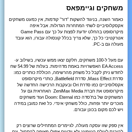
משחקים וגיימפאס
כאמור השנה, בניגוד להשקות "דור" קודמות, אין כמעט משחקים
אקסקלוסיביים לשתי המתחרות הגדולות. אבל איפה
מיקרוסופט בהחלט יודעת לפצות על כך עם Game Pass
אטרקטיבי כל כך, שלא צריך בכלל קונסולה עבורו, הוא עובד
מעולה גם ב-PC.
עם מעל ל-100 משחקים, חלקם יצאו ממש עכשיו, בשילוב ע-
EA Access האפשרויות באמת מדהימות. בעלות של 54.99 שח
לחודש ניתן לקבל כל משחק מהרשימה, הכוללת כותרים כמו:
סדרת Mass Effect, סדרת Battlefield, כותרי מיקרוסופט
אקסלוסיביים כמו סדרת Ori ובעקבות הרכישה החדשה של
מיקרוסופט את חברת ZeniMax Media האחראית גם על
המשחקים של בת'סדה כמו Doom: Eternal ועוד משחקים
מוכרים יותר ופחות, כולל משחקי אינדי. כל זאת כמובן במידה
ויש לכם מקום בכונן עבורם.
אין ספק שזו עסקה מעולה, לגיימרים המתחילים שרוצים רק
להיכנס לעולם הגיימינג ולא יודעים אפילו מאיפה להתחיל, וגם