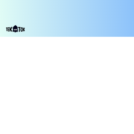
Contact
TekTok
מי
תקנון
©2014-2026
Us
הפודקאסט
אנחנו
TekTok, כל
הזכויות
שמורות
עיצוב
סבטה
שותפי
לוגו:
תוכן: