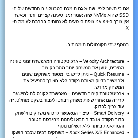
אם כי חשוב לציין שה-S גם תומכת בטכנולוגיה החדשה של ה-
SSD שהוא NVMe שזה אומר זמני טעינה קצרים יותר, וכאשר
אין צורך ב-K4 אני צופה ביצועים לא נחותים בהרבה לעומת ה-
X.
בנוסף שתי הקונסולות תומכות ב:
Velocity Architecture – ארכיטקטורה המאפשרת זמני טעינה
מהירים, יטען את המשחק יותר מהר בקיצור.
Quick Resume – ניתן לדלג בין מספר משחקים שונים
ולהמשיך בדיוק מאותה נקודה ללא הצורך להפעיל את
המשחק מחדש.
ארכיטקטורת קירור חדשנית – מאפשרת לקונסולה להישאר
קרירה גם אחרי שעות משחק רבות, ולעבוד בשקט מוחלט. זה
עוד צריך לבדוק.
Smart Delivery – פיצ'ר המאפשר לרכוש משחקים ולשחק
בדור הקודם או בדור הבא וליהנות מהגרסה הטובה
והמותאמת ביותר ללא תשלום נוסף
Xbox Series X/S Enhanced – משחקים רבים שכבר הושקו