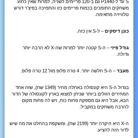
S עד ל-P1440 גם ב-120 פריימים לשניה, למרות שאין כרגע
משחקים התומכים בכמות פריימים כזו והתמיכה בפיצ'ר דורש
טלוויזיה מתאימה.
כונן דיסקים
– ל-S אין כזה.
גודל
פיזי
– ה-S קטנה יותר למרות שה-X לא הרבה יותר
גדולה.
מעבד
– ה-S חלשה יותר. 4 טרה פלופ מול 12 טרה פלופ.
בגדול ה-S היא קונסולה באחלה מחיר (1349 שח), שזה אחד
המחירים הזולים ביותר שניתן למצוא בארץ לקונסולה של הדור
הבא, אבל היא גם מספקת פחות כוח, ויש לה פחות מקום
להרבה משחקים במקביל.
ה-X היא היקרה יותר (2199 שח), ומשקפת בהחלט את מה שיש
לדור הזה להציע.