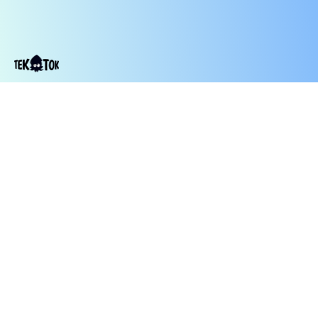
Contact
TekTok
מי
תקנון
©2014-2026
Us
הפודקאסט
אנחנו
TekTok, כל
הזכויות
שמורות
עיצוב
סבטה
שותפי
לוגו:
תוכן: