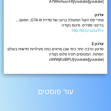
[youtube]A7WImhuvcHI[/youtube]
עדכון
אחרי פס הקול המעולה ברובו של סדרת GTA III, הפעם…
בריטני ספירס. מינוס נקודה
http://bit.ly/1a1aTFv
עדכון 2
סרטון הרבה יותר כיפי שבו מראים כמה פעילויות חדשות בעולם
הפתוח. המטוסים חזרו! פלוס נקודה
[youtube]ztWWjKstBPU[/youtube]
עוד פוסטים