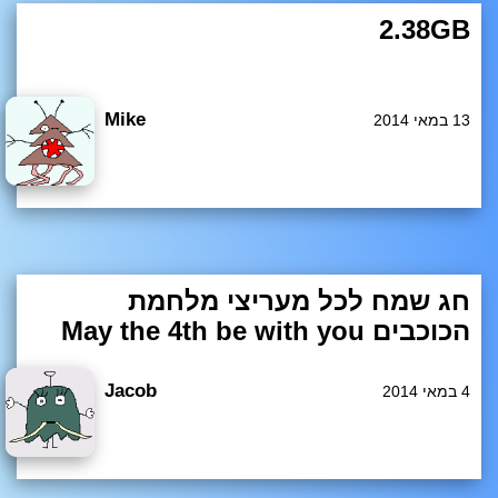
2.38GB
אחרי שכל המוזיקה והתמונות שלי בענן, מצאתי סוף סוף שימו
ש ל-16GB בטלפון שלי. [IMG]https://lh3.ggpht.com/7TIN98
Mike
13 במאי 2014
hL2n_Smkog8C8KuKb3w01_mnuyjkmajmZfR4PyGOoJ
OZYv3D18VSA_kvzOnns=w300-rw[/IMG] עבר לא מעט ז
כללי
מן מאז שהתקנתי משחק 3D רציני על מכשיר שלי ובפעם הא
חרונה שאני זוכר, 700MB היה השיא. המשחק הזה? לא פחות
מ-2.38GB! אבל מה לא עושים בשביל אגדת ילדות…
חג שמח לכל מעריצי מלחמת
הכוכבים May the 4th be with you
היום ה-4 לחודש מאי, יום חג לכל מעריצי מלחמת הכוכבים. ל
א מדובר ביום חג רשמי(אין חופש ) אלא יום שהומצאה על ידי
Jacob
4 במאי 2014
מעריצי הסדרת הקאלט עקב משחק המילים שמתקבל מהתא
ריך. הנה דוגמא לחגיגות בחו"ל [youtube]Rd9LVnDC8Tk[/y
כללי
outube] מי שלא מבין על מה המאומה יכול לראות תקציר מהי
ר באדיבות חברת Lego [youtube]OyYTATfgPZk[/youtube]
ארצינו הקטנה אומנם נטולה חגיגות סטייל […]