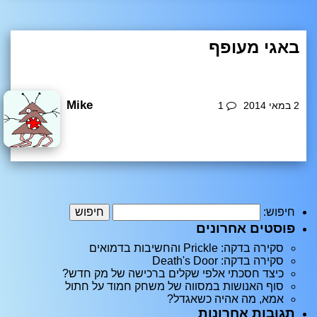
באגי מעופף
לפעמים זה מדהים אותי איך תוך 100 וקצת שנים הגענו ממצ
ב בו בקושי מתרוממים מהאוויר למצב בו זה כמעט גימיק זול ל
Mike
2 במאי 2014
1
גרום לכלי רכב לעוף. הנה דוגמה להנדסה מוצלחת. המצנח, ה
מדחף וציוד השליטה כמעט ולא מוסיפים משקל לרכב אבל מ
כללי
קנים לו זירת פעולה חדשה. [youtube]_iYT8eg1F8s[/youtub
e] [USER=6]@Hobgob[/USER] ואיך לא – הוא מופעל בעזר
ת iPad Mini!
חיפוש:
פוסטים אחרונים
סקירה בדקה: Prickle והחשיבות בדמואים
סקירה בדקה: Death's Door
כיצד חסכתי אלפי שקלים ברכישה של מק חדש?
סוף האנושות במסווה של משחק חמוד על חתול
אמא, מה אהיה כשאגדל?
תגובות אחרונות